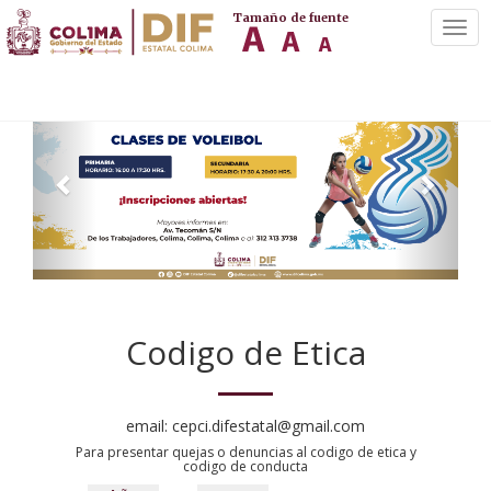
Tamaño de fuente
Cam
Nave
Codigo de Etica
email: cepci.difestatal@gmail.com
Para presentar quejas o denuncias al codigo de etica y
codigo de conducta